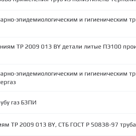
итарно-эпидемиологическим и гигиеническим т
аниям ТР 2009 013 BY детали литые ПЭ100 про
итарно-эпидемиологическим и гигиеническим т
ергаз
убу газ БЗПИ
ям ТР 2009 013 BY, СТБ ГОСТ Р 50838-97 труба