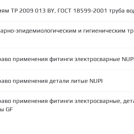
иям ТР 2009 013 BY, ГОСТ 18599-2001 труба в
итарно-эпидемиологическим и гигиеническим т
раво применения фитинги электросварные NUP
раво применения детали литые NUPI
раво применения фитинги электросварные, дет
ы GF