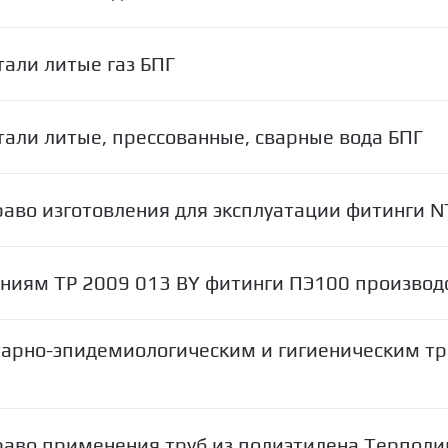
тали литые газ БПГ
тали литые, прессованные, сварные вода БПГ
аво изготовления для эксплуатации фитинги 
аниям ТР 2009 013 BY фитинги ПЭ100 производ
итарно-эпидемиологическим и гигиеническим т
раво применения труб из полиэтилена Терполи