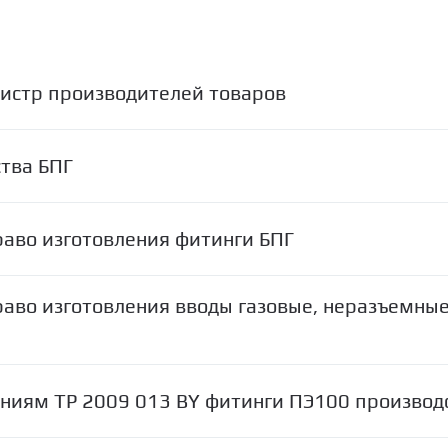
гистр производителей товаров
ства БПГ
раво изготовления фитинги БПГ
раво изготовления вводы газовые, неразъемны
аниям ТР 2009 013 BY фитинги ПЭ100 производ